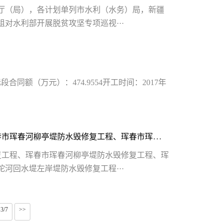
厅（局），各计划单列市水利（水务）局，新疆
组对水利部开展脱贫攻坚专项巡视···
合同额（万元）：474.9554开工时间：2017年
珲春市三道沟~雪岱山村段堤防水毁修复工程、珲春市珲春河柳亭堤防水毁修复工程、珲春市珲春河孟岭堤防水毁修复工程、珲春市城区骆驼河回水堤左岸堤防水毁修复工程、珲春市红旗河电站上游左岸砂石坝心墙消险加固工程
复工程、珲春市珲春河柳亭堤防水毁修复工程、珲
河回水堤左岸堤防水毁修复工程···
3/7
>>