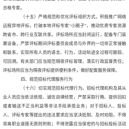
合格专家。
（十五）严格规范和优化评标组织方式。积极推广网络
远程异地评标，打破本地评标专家“小圈子”，推动优质专家资源
跨省市、跨行业互联共享。评标场所应当封闭运行，配备专门装
置设备，严禁评标期间评标委员会成员与外界的一切非正常接触
和联系，实现所有人员的语言、行为、活动轨迹全过程可跟踪、
可回溯。有关部门应当规范隔夜评标管理，落实行政监督责任；
评标场所应当为隔夜评标提供便利条件，做好配套服务保障。
四、规范招标代理服务行为
（十六）切实规范招标代理行为。招标代理机构及其从
业人员应当依法依规、诚信自律经营，严禁采取行贿、提供回扣
或者输送不正当利益等非法手段承揽业务；对于招标人、投标
人、评标专家等提出的违法要求应当坚决抵制、及时劝阻，不得
背离职业道德无原则附和；不得泄露应当保密的与招标投标活动