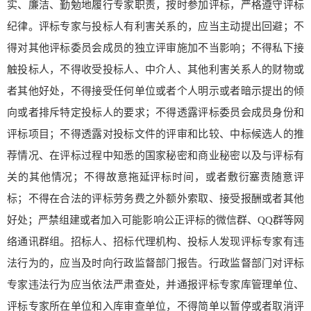
实、廉洁、勤勉地履行专家职责，按时参加评标，严格遵守评标
纪律。评标专家与投标人有利害关系的，应当主动提出回避；不
得对其他评标委员会成员的独立评审施加不当影响；不得私下接
触投标人，不得收受投标人、中介人、其他利害关系人的财物或
者其他好处，不得接受任何单位或者个人明示或者暗示提出的倾
向或者排斥特定投标人的要求；不得透露评标委员会成员身份和
评标项目；不得透露对投标文件的评审和比较、中标候选人的推
荐情况、在评标过程中知悉的国家秘密和商业秘密以及与评标有
关的其他情况；不得故意拖延评标时间，或者敷衍塞责随意评
标；不得在合法的评标劳务费之外额外索取、接受报酬或者其他
好处；严禁组建或者加入可能影响公正评标的微信群、QQ群等网
络通讯群组。招标人、招标代理机构、投标人发现评标专家有违
法行为的，应当及时向行政监督部门报告。行政监督部门对评标
专家违法行为应当依法严肃查处，并通报评标专家库管理单位、
评标专家所在单位和入库审查单位，不得简单以暂停或者取消评