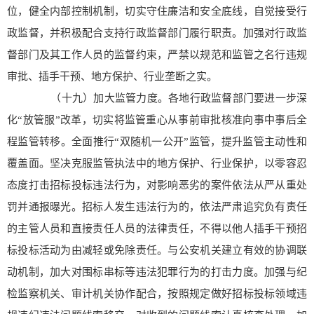
位，健全内部控制机制，切实守住廉洁和安全底线，自觉接受行
政监督，并积极配合支持行政监督部门履行职责。加强对行政监
督部门及其工作人员的监督约束，严禁以规范和监管之名行违规
审批、插手干预、地方保护、行业垄断之实。
（十九）加大监管力度。各地行政监督部门要进一步深
化“放管服”改革，切实将监管重心从事前审批核准向事中事后全
程监管转移。全面推行“双随机一公开”监管，提升监管主动性和
覆盖面。坚决克服监管执法中的地方保护、行业保护，以零容忍
态度打击招标投标违法行为，对影响恶劣的案件依法从严从重处
罚并通报曝光。招标人发生违法行为的，依法严肃追究负有责任
的主管人员和直接责任人员的法律责任，不得以他人插手干预招
标投标活动为由减轻或免除责任。与公安机关建立有效的协调联
动机制，加大对围标串标等违法犯罪行为的打击力度。加强与纪
检监察机关、审计机关协作配合，按照规定做好招标投标领域违