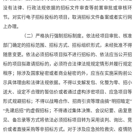
没有法律、行政法规依据的招标文件审查等前置审批或审核环
节。对实行电子招标投标的项目，取消招标文件备案或者实行网
上办理。
（二）严格执行强制招标制度。依法经项目审批、核准
部门确定的招标范围、招标方式、招标组织形式，未经批准不得
随意变更。依法必须招标项目拟不进行招标的、依法应当公开招
标的项目拟邀请招标的，必须符合法律法规规定情形并履行规定
程序；除涉及国家秘密或者商业秘密的外，应当在实施采购前公
示具体理由和法律法规依据。不得以支解发包、化整为零、招小
送大、设定不合理的暂估价或者通过虚构涉密项目、应急项目等
形式规避招标；不得以战略合作、招商引资等理由搞“明招暗定”
“先建后招”的虚假招标；不得通过集体决策、会议纪要、函复意
见、备忘录等方式将依法必须招标项目转为采用谈判、询比、竞
价或者直接采购等非招标方式。对于涉及应急抢险救灾、疫情防