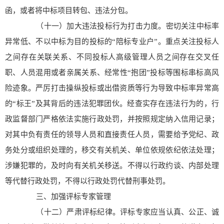
函，或者将中标项目转包、违法分包。
（十一）加大违法投标行为打击力度。密切关注中标率
异常低、不以中标为目的投标的“陪标专业户”。重点关注投标人
之间存在关联关系、不同投标人高级管理人员之间存在交叉任
职、人员混用或者亲属关系、经常性“抱团”投标等围标串标高风
险迹象。严厉打击操纵投标或出借资质等行为导致中标率异常高
的“标王”及其背后的违法犯罪团伙。经查实存在违法行为的，行
政监督部门严格依法实施行政处罚，并按照规定纳入信用记录；
对其中负有责任的领导人员和直接责任人员，需要给予党纪、政
务处分或组织处理的，移交有关机关、单位依规依纪依法处理；
涉嫌犯罪的，及时向有关机关移送。不得以行政约谈、内部处理
等代替行政处罚，不得以行政处罚代替刑事处罚。
三、加强评标专家管理
（十二）严肃评标纪律。评标专家应当认真、公正、诚